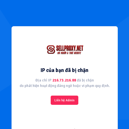
IP của bạn đã bị chặn
Địa chỉ IP
216.73.216.88
đã bị chặn
do phát hiện hoạt động đáng ngờ hoặc vi phạm quy định.
Liên hệ Admin